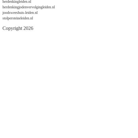
herdenkingleiden.nl
herdenkingjodenvervolgingleiden.nl
joodsweeshuis-leiden.nl
stolpersteineleiden.nl
Copyright 2026