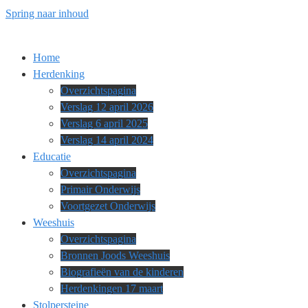
Spring naar inhoud
Home
Herdenking
Overzichtspagina
Verslag 12 april 2026
Verslag 6 april 2025
Verslag 14 april 2024
Educatie
Overzichtspagina
Primair Onderwijs
Voortgezet Onderwijs
Weeshuis
Overzichtspagina
Bronnen Joods Weeshuis
Biografieën van de kinderen
Herdenkingen 17 maart
Stolpersteine