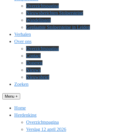
Overzichtspagina
Nieuwsberichten Stolpersteine
Wandelingen
Geplaatste Stolpersteine in Leiden
Verhalen
Over ons
Overzichtspagina
Contact
Doneren
Nieuws
Nieuwsbrief
Zoeken
Menu +
Home
Herdenking
Overzichtspagina
Verslag 12 april 2026