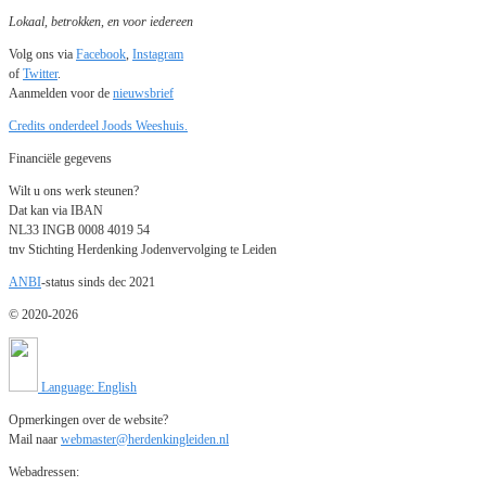
Lokaal, betrokken, en voor iedereen
Volg ons via
Facebook
,
Instagram
of
Twitter
.
Aanmelden voor de
nieuwsbrief
Credits onderdeel Joods Weeshuis.
Financiële gegevens
Wilt u ons werk steunen?
Dat kan via IBAN
NL33 INGB 0008 4019 54
tnv Stichting Herdenking Jodenvervolging te Leiden
ANBI
-status sinds dec 2021
© 2020-2026
Language: English
Opmerkingen over de website?
Mail naar
webmaster@herdenkingleiden.nl
Webadressen: