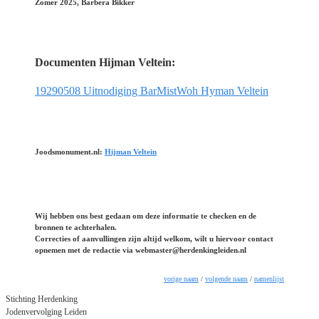
Zomer 2025, Barbera Bikker
Documenten Hijman Veltein:
19290508 Uitnodiging BarMistWoh Hyman Veltein
Joodsmonument.nl:
Hijman Veltein
Wij hebben ons best gedaan om deze informatie te checken en de
bronnen te achterhalen.
Correcties of aanvullingen zijn altijd welkom, wilt u hiervoor contact
opnemen met de redactie via webmaster@herdenkingleiden.nl
vorige naam
/
volgende naam
/
namenlijst
Stichting Herdenking
Jodenvervolging Leiden