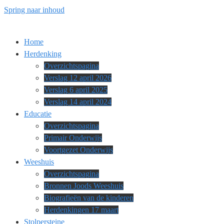
Spring naar inhoud
Home
Herdenking
Overzichtspagina
Verslag 12 april 2026
Verslag 6 april 2025
Verslag 14 april 2024
Educatie
Overzichtspagina
Primair Onderwijs
Voortgezet Onderwijs
Weeshuis
Overzichtspagina
Bronnen Joods Weeshuis
Biografieën van de kinderen
Herdenkingen 17 maart
Stolpersteine