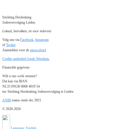
Stichting Herdenking
Jodenvervolging Leiden
Lokaal, betrokken, en voor iedereen
Volg ons via
Facebook
,
Instagram
of
Twitter
.
Aanmelden voor de
nieuwsbrief
Credits onderdeel Joods Weeshuis.
Financiële gegevens
Wilt u ons werk steunen?
Dat kan via IBAN
NL33 INGB 0008 4019 54
tnv Stichting Herdenking Jodenvervolging te Leiden
ANBI
-status sinds dec 2021
© 2020-2026
Language: English