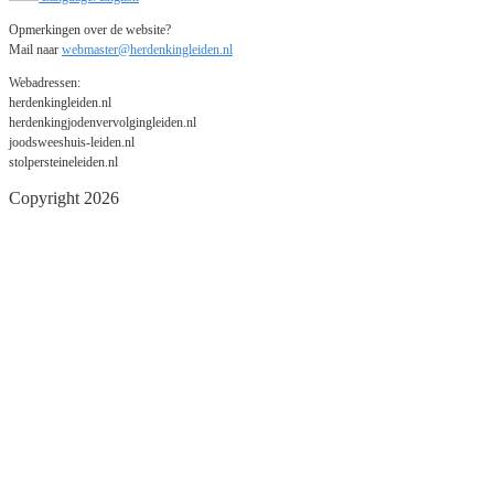
Opmerkingen over de website?
Mail naar
webmaster@herdenkingleiden.nl
Webadressen:
herdenkingleiden.nl
herdenkingjodenvervolgingleiden.nl
joodsweeshuis-leiden.nl
stolpersteineleiden.nl
Copyright 2026