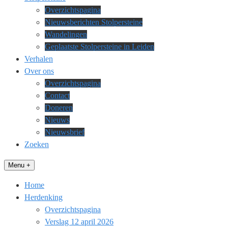
Overzichtspagina
Nieuwsberichten Stolpersteine
Wandelingen
Geplaatste Stolpersteine in Leiden
Verhalen
Over ons
Overzichtspagina
Contact
Doneren
Nieuws
Nieuwsbrief
Zoeken
Menu +
Home
Herdenking
Overzichtspagina
Verslag 12 april 2026