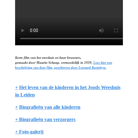
Korte film van het weeshuis en haar bewoners,
gemaakt door Maurits Schaap, vermoedelijk in 1939.
Lees hier een
beschrijving van deze film, geschreven door Leonard Kasteleyn.
+
Het leven van de kinderen in het Joods Weeshuis
in Leiden
+
Biografieën van alle kinderen
+ Biografieën van verzorgers
+
Foto-galerij