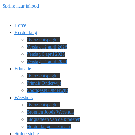
Spring naar inhoud
Home
Herdenking
Overzichtspagina
Verslag 12 april 2026
Verslag 6 april 2025
Verslag 14 april 2024
Educatie
Overzichtspagina
Primair Onderwijs
Voortgezet Onderwijs
Weeshuis
Overzichtspagina
Bronnen Joods Weeshuis
Biografieën van de kinderen
Herdenkingen 17 maart
Stolpersteine