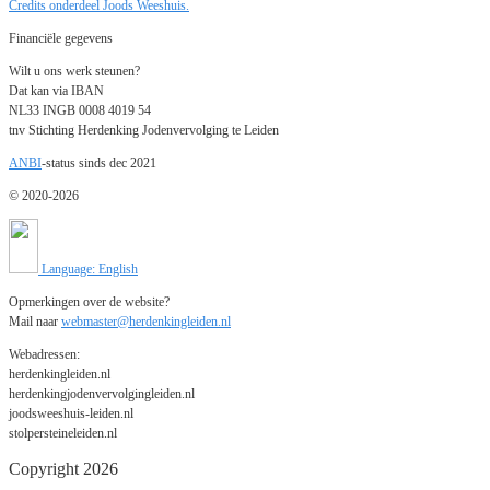
Credits onderdeel Joods Weeshuis.
Financiële gegevens
Wilt u ons werk steunen?
Dat kan via IBAN
NL33 INGB 0008 4019 54
tnv Stichting Herdenking Jodenvervolging te Leiden
ANBI
-status sinds dec 2021
© 2020-2026
Language: English
Opmerkingen over de website?
Mail naar
webmaster@herdenkingleiden.nl
Webadressen:
herdenkingleiden.nl
herdenkingjodenvervolgingleiden.nl
joodsweeshuis-leiden.nl
stolpersteineleiden.nl
Copyright 2026