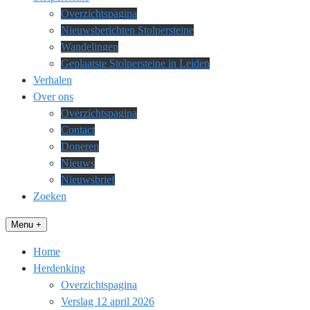
Overzichtspagina
Nieuwsberichten Stolpersteine
Wandelingen
Geplaatste Stolpersteine in Leiden
Verhalen
Over ons
Overzichtspagina
Contact
Doneren
Nieuws
Nieuwsbrief
Zoeken
Menu +
Home
Herdenking
Overzichtspagina
Verslag 12 april 2026